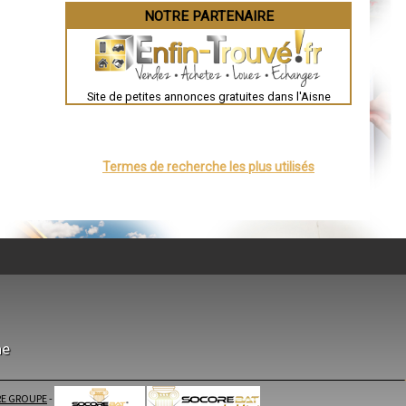
Évreux
NOTRE PARTENAIRE
Chartres
Brest
Nîmes
Toulouse
Auch
Bordeaux
Site de petites annonces gratuites dans l'Aisne
Montpellier
Rennes
Châteauroux
Tours
Grenoble
Termes de recherche les plus utilisés
Dole
Mont-de-Marsan
Blois
Saint-Étienne
Le Puy-en-Velay
Nantes
Orléans
Cahors
Agen
Mende
Angers
Cherbourg-Octeville
Reims
Saint-Dizier
ne
Laval
Nancy
Verdun
Lorient
E GROUPE
-