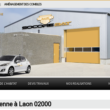
AMÉNAGEMENT DES COMBLES
|
on
DE L'HABITAT
DEVIS TRAVAUX
NOS REALISATIONS
ienne à Laon 02000