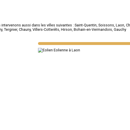
intervenons aussi dans les villes suivantes :
Saint-Quentin
,
Soissons
,
Laon
,
Ch
ry
,
Tergnier
,
Chauny
,
Villers-Cotterêts
,
Hirson
,
Bohain-en-Vermandois
,
Gauchy