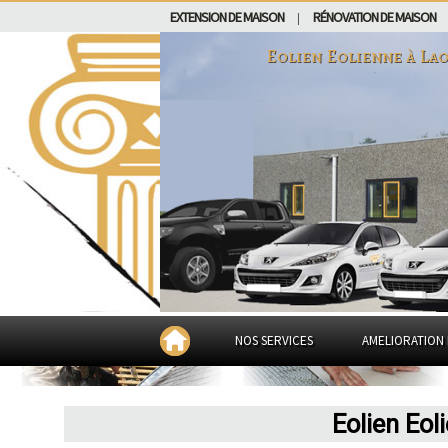
EXTENSION DE MAISON
RÉNOVATION DE MAISON
|
Eolien Eolienne à
La
NOS SERVICES
AMELIORATION 
Eolien Eol