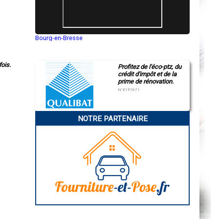
Bourg-en-Bresse
Saint-Quentin
Montluçon
Manosque
ois.
Profitez de l'éco-ptz, du
Gap
crédit d'impôt et de la
Nice
prime de rénovation.
Annonay
Charleville-Mézières
N°E157671
Pamiers
Troyes
Narbonne
NOTRE PARTENAIRE
Rodez
Marseille
Caen
Aurillac
Angoulême
La Rochelle
Bourges
Brive-la-Gaillarde
Dijon
Saint-Brieuc
Guéret
Périgueux
Besançon
Valence