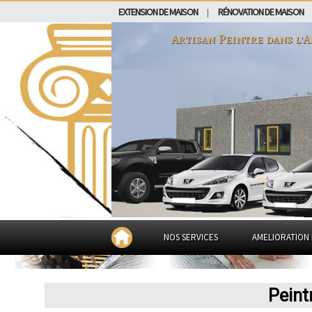
EXTENSION DE MAISON
RÉNOVATION DE MAISON
|
Artisan Peintre dans
l'A
NOS SERVICES
AMELIORATION 
Peint