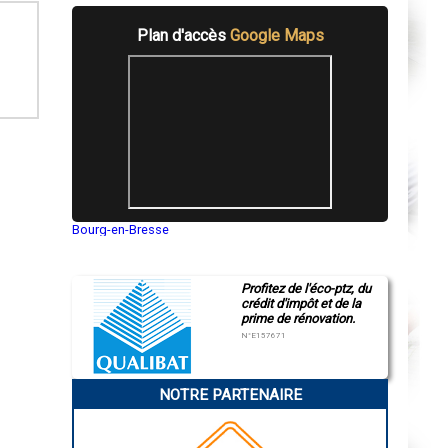
Plan d'accès
Google Maps
Bourg-en-Bresse
Saint-Quentin
Montluçon
Manosque
Profitez de l'éco-ptz, du
Gap
crédit d'impôt et de la
Nice
prime de rénovation.
Annonay
Charleville-Mézières
N°E157671
Pamiers
Troyes
Narbonne
NOTRE PARTENAIRE
Rodez
Marseille
Caen
Aurillac