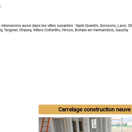
n
intervenons aussi dans les villes suivantes :
Saint-Quentin
,
Soissons
,
Laon
,
Ch
ry
,
Tergnier
,
Chauny
,
Villers-Cotterêts
,
Hirson
,
Bohain-en-Vermandois
,
Gauchy
Carrelage construction neuve