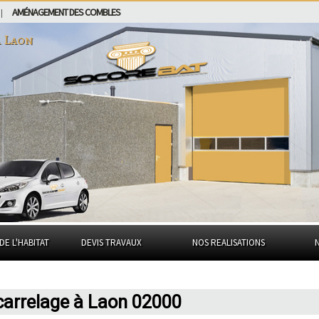
AMÉNAGEMENT DES COMBLES
|
à
Laon
DE L'HABITAT
DEVIS TRAVAUX
NOS REALISATIONS
carrelage à Laon 02000