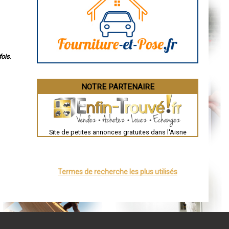
Angoulême
La Rochelle
Bourges
Brive-la-Gaillarde
Dijon
Saint-Brieuc
Guéret
ois.
Périgueux
Besançon
Valence
Évreux
NOTRE PARTENAIRE
Chartres
Brest
Nîmes
Toulouse
Auch
Bordeaux
Site de petites annonces gratuites dans l'Aisne
Montpellier
Rennes
Châteauroux
Tours
Grenoble
Termes de recherche les plus utilisés
Dole
Mont-de-Marsan
Blois
Saint-Étienne
Le Puy-en-Velay
Nantes
Orléans
Cahors