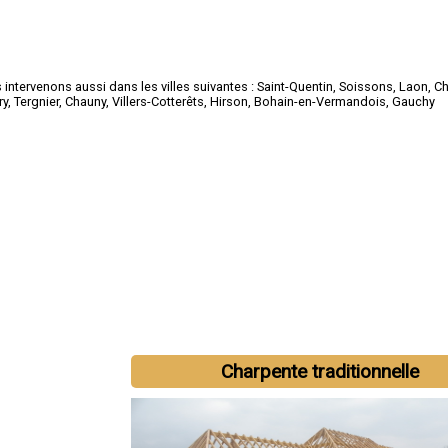
intervenons aussi dans les villes suivantes :
Saint-Quentin
,
Soissons
,
Laon
,
Ch
ry
,
Tergnier
,
Chauny
,
Villers-Cotterêts
,
Hirson
,
Bohain-en-Vermandois
,
Gauchy
Charpente traditionnelle