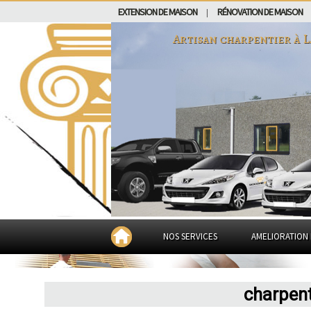
EXTENSION DE MAISON
RÉNOVATION DE MAISON
|
Artisan charpentier à
L
NOS SERVICES
AMELIORATION 
charpent