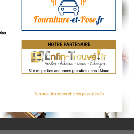
Bourges
Brive-la-Gaillarde
Dijon
Saint-Brieuc
Guéret
Périgueux
Besançon
ois.
Valence
Évreux
NOTRE PARTENAIRE
Chartres
Brest
Nîmes
Toulouse
Auch
Bordeaux
Site de petites annonces gratuites dans l'Aisne
Montpellier
Rennes
Châteauroux
Tours
Grenoble
Termes de recherche les plus utilisés
Dole
Mont-de-Marsan
Blois
Saint-Étienne
Le Puy-en-Velay
Nantes
Orléans
Cahors
Agen