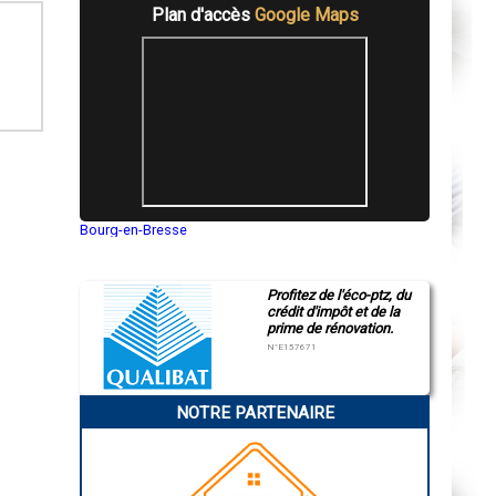
Plan d'accès
Google Maps
Bourg-en-Bresse
Saint-Quentin
Montluçon
Manosque
Profitez de l'éco-ptz, du
Gap
crédit d'impôt et de la
Nice
prime de rénovation.
Annonay
Charleville-Mézières
N°E157671
Pamiers
Troyes
Narbonne
NOTRE PARTENAIRE
Rodez
Marseille
Caen
Aurillac
Angoulême
La Rochelle