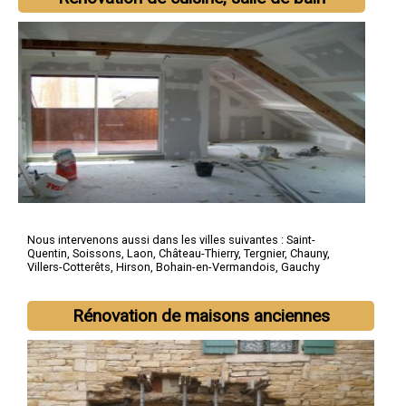
Nous intervenons aussi dans les villes suivantes :
Saint-
Quentin
,
Soissons
,
Laon
,
Château-Thierry
,
Tergnier
,
Chauny
,
Villers-Cotterêts
,
Hirson
,
Bohain-en-Vermandois
,
Gauchy
Rénovation de maisons anciennes