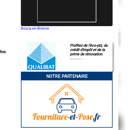
Bourg-en-Bresse
Saint-Quentin
Montluçon
Manosque
Profitez de l'éco-ptz, du
Gap
crédit d'impôt et de la
Nice
ois.
prime de rénovation.
Annonay
Charleville-Mézières
N°E157671
Pamiers
Troyes
Narbonne
NOTRE PARTENAIRE
Rodez
Marseille
Caen
Aurillac
Angoulême
La Rochelle
Bourges
Brive-la-Gaillarde
Dijon
Saint-Brieuc
Guéret
Périgueux
Besançon