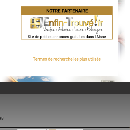
Valence
Évreux
NOTRE PARTENAIRE
Chartres
Brest
Nîmes
Toulouse
Auch
Bordeaux
Site de petites annonces gratuites dans l'Aisne
Montpellier
Rennes
Châteauroux
Tours
Grenoble
Termes de recherche les plus utilisés
Dole
Mont-de-Marsan
Blois
Saint-Étienne
Le Puy-en-Velay
Nantes
Orléans
Cahors
Agen
Mende
Angers
Cherbourg-Octeville
Reims
Saint-Dizier
ne
Laval
Nancy
Verdun