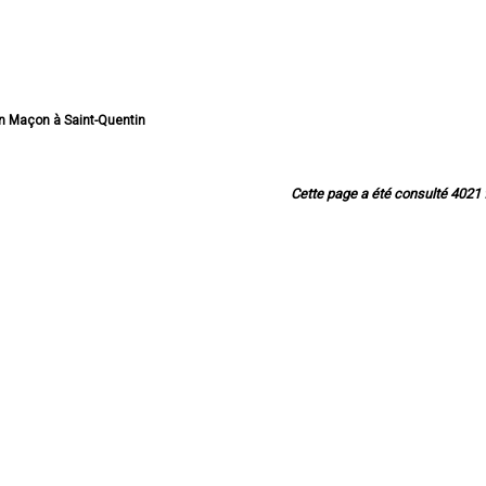
an Maçon à Saint-Quentin
isan Maçon à Soissons
rtisan Maçon à Laon
n Maçon à Château-Thierry
Cette page a été consulté 4021 f
tisan Maçon à Tergnier
tisan Maçon à Chauny
 Maçon à Villers-Cotterêts
rtisan Maçon à Hirson
açon à Bohain-en-Vermandois
tisan Maçon à Gauchy
rtisan Maçon à Guise
rtisan Maçon à Belleu
san Maçon à Saint-Michel
 Maçon à Fère-en-Tardenois
tisan Maçon à La Fère
n Maçon à Fresnoy-le-Grand
çon à Le Nouvion-en-Thiérache
tisan Maçon à Vervins
rtisan Maçon à Crouy