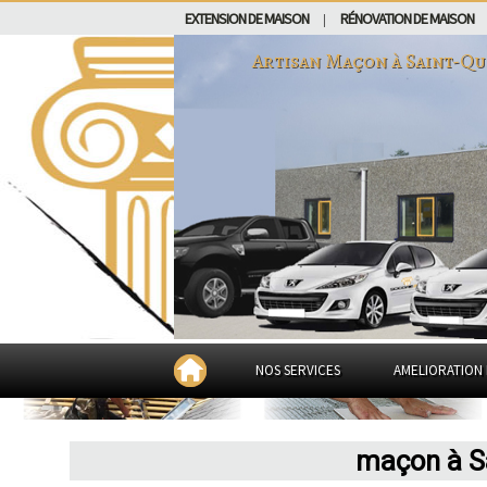
EXTENSION DE MAISON
RÉNOVATION DE MAISON
|
Artisan Maçon à
Saint-Qu
NOS SERVICES
AMELIORATION 
maçon à S