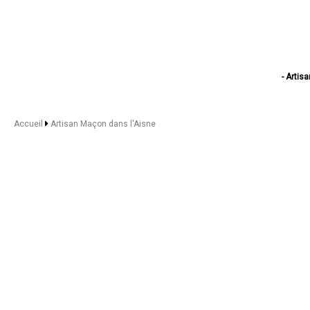
- Artis
- Art
- A
- Artisa
Accueil
Artisan Maçon dans l'Aisne
- Ar
- Ar
- Artisan
- A
- Artisan M
- Ar
- A
- A
- Arti
- Artisan
- Ar
- Artisa
- Artisan Ma
- Ar
- A