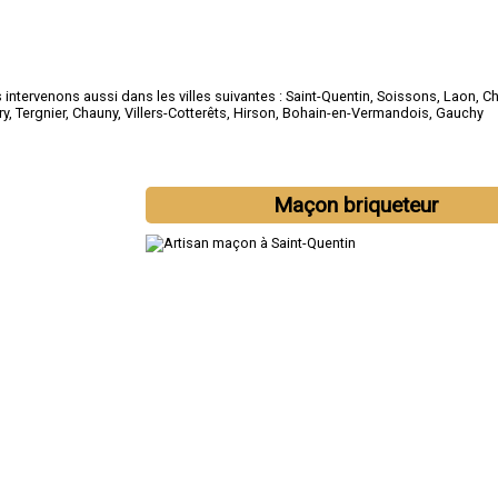
intervenons aussi dans les villes suivantes :
Saint-Quentin
,
Soissons
,
Laon
,
Ch
ry
,
Tergnier
,
Chauny
,
Villers-Cotterêts
,
Hirson
,
Bohain-en-Vermandois
,
Gauchy
Maçon briqueteur