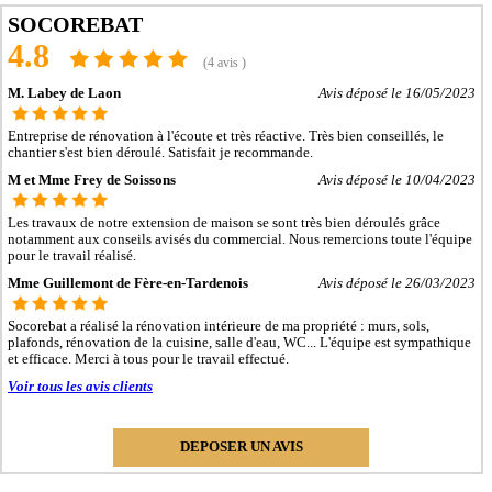
- Entreprise de rénovation immobilière à Tergnier
SOCOREBAT
- Entreprise de rénovation immobilière à Chauny
4.8
- Entreprise de rénovation immobilière à Villers-Cotterêts
(4 avis )
- Entreprise de rénovation immobilière à Hirson
- Entreprise de rénovation immobilière à Bohain-en-Vermandois
M. Labey de Laon
Avis déposé le 16/05/2023
- Entreprise de rénovation immobilière à Gauchy
- Entreprise de rénovation immobilière à Guise
Entreprise de rénovation à l'écoute et très réactive. Très bien conseillés, le
- Entreprise de rénovation immobilière à Belleu
chantier s'est bien déroulé. Satisfait je recommande.
- Entreprise de rénovation immobilière à Saint-Michel
- Entreprise de rénovation immobilière à Fère-en-Tardenois
M et Mme Frey de Soissons
Avis déposé le 10/04/2023
- Entreprise de rénovation immobilière à La Fère
- Entreprise de rénovation immobilière à Fresnoy-le-Grand
Les travaux de notre extension de maison se sont très bien déroulés grâce
- Entreprise de rénovation immobilière à Le Nouvion-en-Thiérache
notamment aux conseils avisés du commercial. Nous remercions toute l'équipe
- Entreprise de rénovation immobilière à Vervins
pour le travail réalisé.
- Entreprise de rénovation immobilière à Crouy
Mme Guillemont de Fère-en-Tardenois
Avis déposé le 26/03/2023
- Entreprise de rénovation immobilière à Charly-sur-Marne
- Entreprise de rénovation immobilière à Beautor
Socorebat a réalisé la rénovation intérieure de ma propriété : murs, sols,
- Entreprise de rénovation immobilière à Essômes-sur-Marne
plafonds, rénovation de la cuisine, salle d'eau, WC... L'équipe est sympathique
- Entreprise de rénovation immobilière à Marle
et efficace. Merci à tous pour le travail effectué.
- Entreprise de rénovation immobilière à Villeneuve-Saint-Germain
- Entreprise de rénovation immobilière à Athies-sous-Laon
Voir tous les avis clients
- Entreprise de rénovation immobilière à Saint-Gobain
- Entreprise de rénovation immobilière à La Ferté-Milon
- Entreprise de rénovation immobilière à Sinceny
DEPOSER UN AVIS
- Entreprise de rénovation immobilière à Neuilly-Saint-Front
- Entreprise de rénovation immobilière à Guignicourt