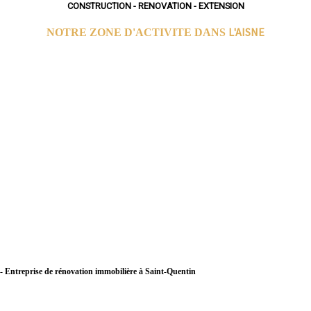
CONSTRUCTION - RENOVATION - EXTENSION
L'AISNE
NOTRE ZONE D'ACTIVITE DANS
- Entreprise de rénovation immobilière à Saint-Quentin
- Entreprise de rénovation immobilière à Soissons
- Entreprise de rénovation immobilière à Laon
- Entreprise de rénovation immobilière à Château-Thierry