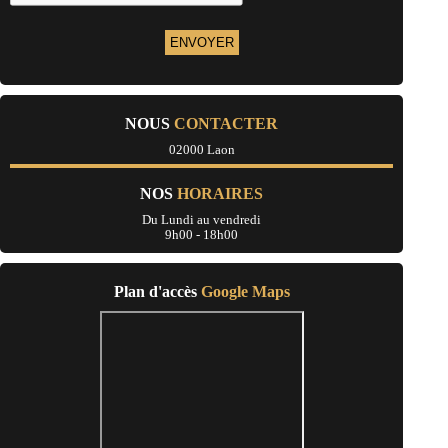
- Entreprise de rénovation immobilière à Couvron-et-Aumencourt
- Entreprise de rénovation immobilière à Holnon
- Entreprise de rénovation immobilière à Montreuil-aux-Lions
- Entreprise de rénovation immobilière à Homblières
- Entreprise de rénovation immobilière à Venizel
- Entreprise de rénovation immobilière à Chézy-sur-Marne
- Entreprise de rénovation immobilière à Coincy
NOUS
CONTACTER
- Entreprise de rénovation immobilière à Blérancourt
02000 Laon
- Entreprise de rénovation immobilière à Brasles
- Entreprise de rénovation immobilière à Aulnois-sous-Laon
- Entreprise de rénovation immobilière à Étampes-sur-Marne
NOS
HORAIRES
- Entreprise de rénovation immobilière à Boué
- Entreprise de rénovation immobilière à Liesse-Notre-Dame
Du Lundi au vendredi
9h00 - 18h00
- Entreprise de rénovation immobilière à Étreillers
- Entreprise de rénovation immobilière à Jussy
- Entreprise de rénovation immobilière à Nesles-la-Montagne
- Entreprise de rénovation immobilière à Buironfosse
Plan d'accès
Google Maps
- Entreprise de rénovation immobilière à Crézancy
- Entreprise de rénovation immobilière à Chierry
- Entreprise de rénovation immobilière à Billy-sur-Aisne
- Entreprise de rénovation immobilière à Ambleny
- Entreprise de rénovation immobilière à Villiers-Saint-Denis
- Entreprise de rénovation immobilière à Mons-en-Laonnois
- Entreprise de rénovation immobilière à Nogentel
- Entreprise de rénovation immobilière à Itancourt
- Entreprise de rénovation immobilière à Essigny-le-Grand